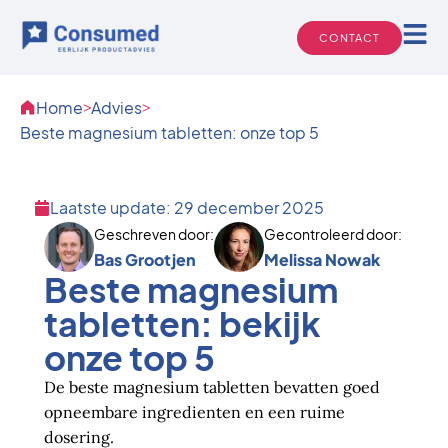
Ga
naar
CONTACT
de
inhoud
Home
>
Advies
>
Beste magnesium tabletten: onze top 5
Laatste update: 29 december 2025
Geschreven door:
Gecontroleerd door:
Bas Grootjen
Melissa Nowak
Beste magnesium
tabletten: bekijk
onze top 5
De beste magnesium tabletten bevatten goed
opneembare ingredienten en een ruime
dosering.