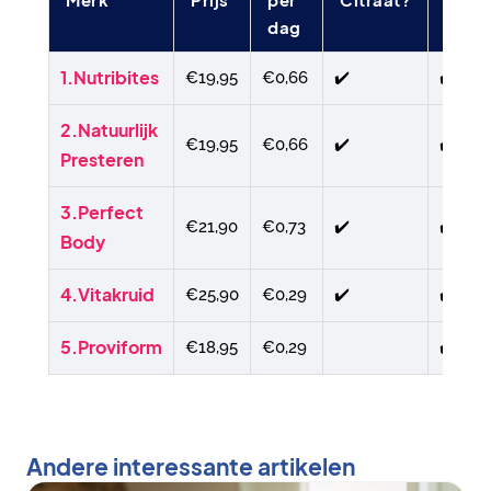
dag
1.Nutribites
€19,95
€0,66
✔️
✔️
2.Natuurlijk
€19,95
€0,66
✔️
✔️
Presteren
3.Perfect
€21,90
€0,73
✔️
✔️
Body
4.Vitakruid
€25,90
€0,29
✔️
✔️
5.Proviform
€18,95
€0,29
✔️
Andere interessante artikelen