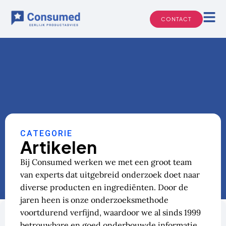
Ga
naar
CONTACT
de
inhoud
CATEGORIE
Artikelen
Bij Consumed werken we met een groot team
van experts dat uitgebreid onderzoek doet naar
diverse producten en ingrediënten. Door de
jaren heen is onze onderzoeksmethode
voortdurend verfijnd, waardoor we al sinds 1999
betrouwbare en goed onderbouwde informatie