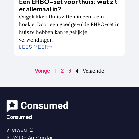
Een EHBO-set voor thuis: wat zit
er allemaal in?
Ongelukken thuis zitten in een klein
hoekje. Door een goedgevulde EHBO-set in
huis te hebben kan je gelijk je
verwondingen
LEES MEER
Vorige
1
2
3
4
Volgende
Consumed
Vlierweg 12
1032 LG, Amsterdam